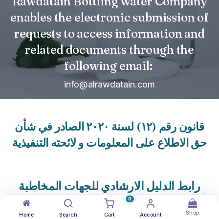
Rawdatain Bottling water Company
enables the electronic submission of
requests to access information and
related documents through the
following email:
info@alrawdatain.com
قانو
ن رقم (١٢
) لسنة ٢٠٢٠ الصادر في شأن
حق الاطلاع على المعلومات و لائحته التنفيذية
رابط الدليل الارشادي
للجهات المخاطبة
بأحكام القانون رقم (١٢) لسنة ٢٠٢٠ الصادر
0
Shop
في شأن حق الاطلاع علي المعلومات و
Home
Search
Cart
Account